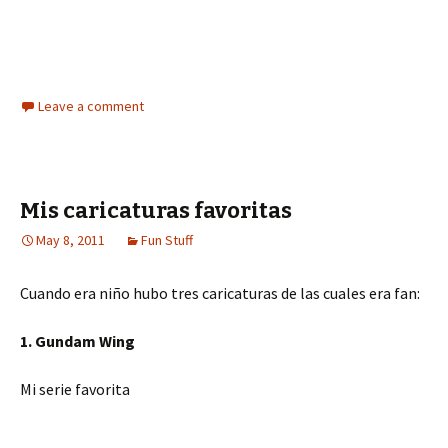
Preocupada por las cosas de la educación (buuuu)
Le gusta el Rebe y el Rock & Roll (siiii)
y además gises y un pizarrón” (buuu)
Leave a comment
Mis caricaturas favoritas
May 8, 2011
Fun Stuff
Cuando era niño hubo tres caricaturas de las cuales era fan:
1. Gundam Wing
Mi serie favorita