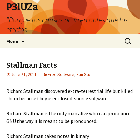
P3lUZa
"Porque las causas ocurren antes que los
efectos"
Skip
Search
Menu
to
for:
content
Stallman Facts
June 21, 2011
Free Software
,
Fun Stuff
Richard Stallman discovered extra-terrestrial life but killed
them because they used closed-source software
Richard Stallman is the only man alive who can pronounce
GNU the way it is meant to be pronounced.
Richard Stallman takes notes in binary