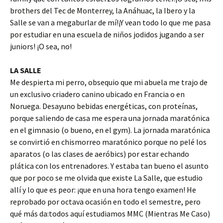
brothers del Tec de Monterrey, la Anáhuac, la Ibero y la
Salle se van a megaburlar de mí!¡Y vean todo lo que me pasa
por estudiar en una escuela de niños jodidos jugando a ser
juniors! ¡O sea, no!
LA SALLE
Me despierta mi perro, obsequio que mi abuela me trajo de
un exclusivo criadero canino ubicado en Francia o en
Noruega. Desayuno bebidas energéticas, con proteínas,
porque saliendo de casa me espera una jornada maratónica
en el gimnasio (o bueno, en el gym). La jornada maratónica
se convirtió en chismorreo maratónico porque no pelé los
aparatos (o las clases de aeróbics) por estar echando
plática con los entrenadores. Y estaba tan bueno el asunto
que por poco se me olvida que existe La Salle, que estudio
allí y lo que es peor: ¡que en una hora tengo examen! He
reprobado por octava ocasión en todo el semestre, pero
qué más da:todos aquí estudiamos MMC (Mientras Me Caso)