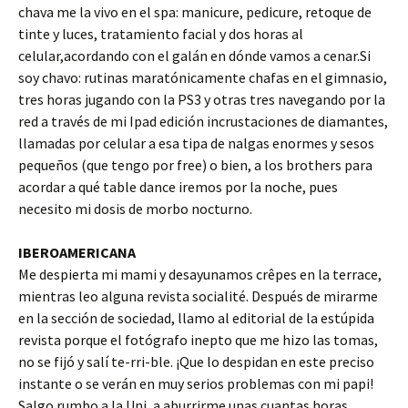
chava me la vivo en el spa: manicure, pedicure, retoque de
tinte y luces, tratamiento facial y dos horas al
celular,acordando con el galán en dónde vamos a cenar.Si
soy chavo: rutinas maratónicamente chafas en el gimnasio,
tres horas jugando con la PS3 y otras tres navegando por la
red a través de mi Ipad edición incrustaciones de diamantes,
llamadas por celular a esa tipa de nalgas enormes y sesos
pequeños (que tengo por free) o bien, a los brothers para
acordar a qué table dance iremos por la noche, pues
necesito mi dosis de morbo nocturno.
IBEROAMERICANA
Me despierta mi mami y desayunamos crêpes en la terrace,
mientras leo alguna revista socialité. Después de mirarme
en la sección de sociedad, llamo al editorial de la estúpida
revista porque el fotógrafo inepto que me hizo las tomas,
no se fijó y salí te-rri-ble. ¡Que lo despidan en este preciso
instante o se verán en muy serios problemas con mi papi!
Salgo rumbo a la Uni, a aburrirme unas cuantas horas