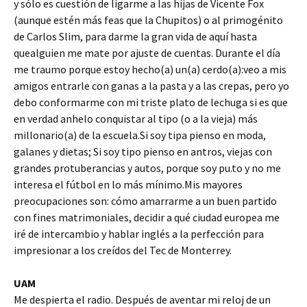
y sólo es cuestión de ligarme a las hijas de Vicente Fox
(aunque estén más feas que la Chupitos) o al primogénito
de Carlos Slim, para darme la gran vida de aquí hasta
quealguien me mate por ajuste de cuentas. Durante el día
me traumo porque estoy hecho(a) un(a) cerdo(a):veo a mis
amigos entrarle con ganas a la pasta y a las crepas, pero yo
debo conformarme con mi triste plato de lechuga si es que
en verdad anhelo conquistar al tipo (o a la vieja) más
millonario(a) de la escuela.Si soy tipa pienso en moda,
galanes y dietas; Si soy tipo pienso en antros, viejas con
grandes protuberancias y autos, porque soy pu.to y no me
interesa el fútbol en lo más mínimo.Mis mayores
preocupaciones son: cómo amarrarme a un buen partido
con fines matrimoniales, decidir a qué ciudad europea me
iré de intercambio y hablar inglés a la perfección para
impresionar a los creídos del Tec de Monterrey.
UAM
Me despierta el radio. Después de aventar mi reloj de un