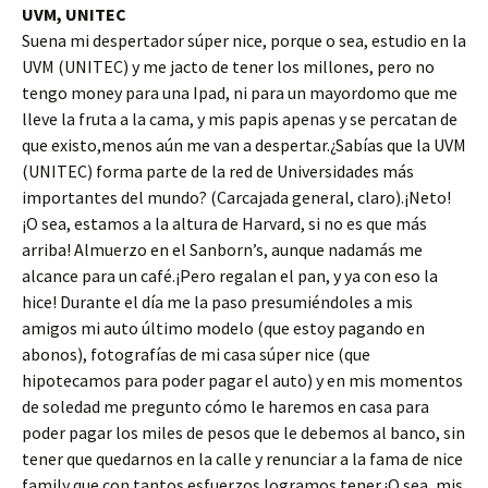
UVM, UNITEC
Suena mi despertador súper nice, porque o sea, estudio en la
UVM (UNITEC) y me jacto de tener los millones, pero no
tengo money para una Ipad, ni para un mayordomo que me
lleve la fruta a la cama, y mis papis apenas y se percatan de
que existo,menos aún me van a despertar.¿Sabías que la UVM
(UNITEC) forma parte de la red de Universidades más
importantes del mundo? (Carcajada general, claro).¡Neto!
¡O sea, estamos a la altura de Harvard, si no es que más
arriba! Almuerzo en el Sanborn’s, aunque nadamás me
alcance para un café.¡Pero regalan el pan, y ya con eso la
hice! Durante el día me la paso presumiéndoles a mis
amigos mi auto último modelo (que estoy pagando en
abonos), fotografías de mi casa súper nice (que
hipotecamos para poder pagar el auto) y en mis momentos
de soledad me pregunto cómo le haremos en casa para
poder pagar los miles de pesos que le debemos al banco, sin
tener que quedarnos en la calle y renunciar a la fama de nice
family que con tantos esfuerzos logramos tener.¡O sea, mis