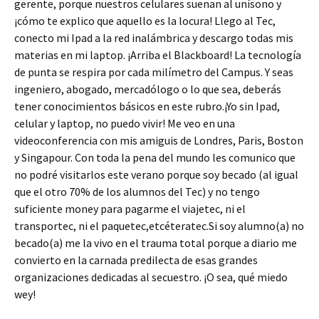
gerente, porque nuestros celulares suenan al unísono y
¡cómo te explico que aquello es la locura! Llego al Tec,
conecto mi Ipad a la red inalámbrica y descargo todas mis
materias en mi laptop. ¡Arriba el Blackboard! La tecnología
de punta se respira por cada milímetro del Campus. Y seas
ingeniero, abogado, mercadólogo o lo que sea, deberás
tener conocimientos básicos en este rubro.¡Yo sin Ipad,
celular y laptop, no puedo vivir! Me veo en una
videoconferencia con mis amiguis de Londres, Paris, Boston
y Singapour. Con toda la pena del mundo les comunico que
no podré visitarlos este verano porque soy becado (al igual
que el otro 70% de los alumnos del Tec) y no tengo
suficiente money para pagarme el viajetec, ni el
transportec, ni el paquetec,etcéteratec.Si soy alumno(a) no
becado(a) me la vivo en el trauma total porque a diario me
convierto en la carnada predilecta de esas grandes
organizaciones dedicadas al secuestro. ¡O sea, qué miedo
wey!