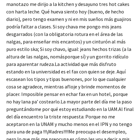
manotazo me dirijo a la kitchen y desayuno tres hot cakes
con harta leche. Qué hueva siento hoy (bueno, de hecho
diario), pero tengo examen y ni en mis sueños más guajiros
podría faltar a clases. Si soy chava me pongo mis jeans
desgarrados (con la obligatoria rotura en el área de las
nalgas, para enseñar mis encantos) y un cinturón al más
puro estilo ska; Si soy chavo, igual: jeans hechos trizas (a la
altura de las nalgas, nomásporque sí) y un gorrito ridículo
para aparentar rudeza.La actividad que más disfruto
estando en la universidad es el fax con quien se deje. Aquí
escasean los tipos y tipas buenones, por lo que cualquier
cosa se agradece, mientras afloje y brinde momentos de
placer. Imposible pensar en echar fax en un hotel, porque
no hay lana pa’ costearlo.La mayor parte del día me la paso
preguntándome por qué estoy estudiando en la UAM.Al final
del día encuentro la triste respuesta: Porque no me
aceptaron en la UNAM y mucho menos en el IPN y no tengo
para una de paga !!!¡Madres!!!!Me preocupa el desempleo,
pero lo que más me preocupa es cómo les voy a decir a mis