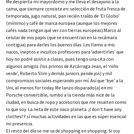
Me despierta mi mayordomo y me lleva el desayuno a la
cama, que siempre consiste en: selección de fruta fresca de
temporada, jugo natural, pan recién traído de ‘El Globo’
(mínimo) y café de marca europea (aunque los mejores
cafés nada tengan qué ver con tierras europeas).Marco al
celular de mis papis (que se encuentran en la recámara
contigua) para darles los buenos días. Les llamo a mis
nacos, ineptos e incultos profesores para ‘advertirles’ que
hoy no podré asistir a clases, pues tengo una cita con
algunos amigos (los primos de Azcárraga Jean, el ‘niño
verde’, Roberto Slim y demás juniors pende.jos) y mil
compromisos sociales esperando por mí. Así que ‘bye’ a la
Uni, al menos for today. Me lanzo disparado(a) en mi
Porsche convertible, rumbo a la tienda más nice de la
ciudad, en busca de ropa y accesorios que me resalten como
lo que soy: La neta de este naco planeta. ¡I don’t have any
clothes! Y sí muchas actividades en las que es súper esencial
mi presencia.
El resto del día se me va de shopping en shopping. Si soy