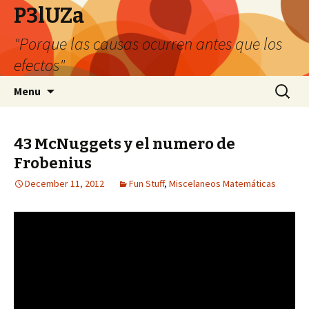
P3lUZa
"Porque las causas ocurren antes que los
efectos"
Skip
Search
Menu
to
for:
content
43 McNuggets y el numero de
Frobenius
December 11, 2012
Fun Stuff
,
Miscelaneos Matemáticas