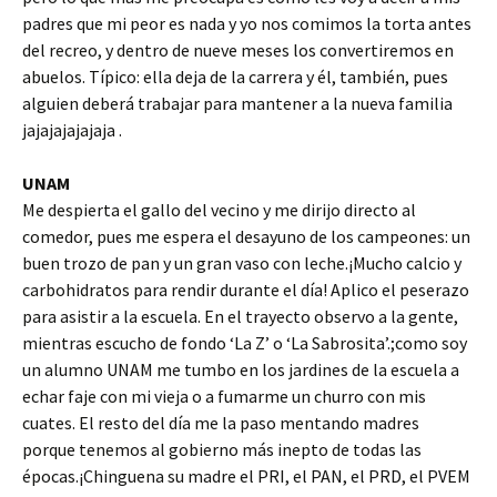
padres que mi peor es nada y yo nos comimos la torta antes
del recreo, y dentro de nueve meses los convertiremos en
abuelos. Típico: ella deja de la carrera y él, también, pues
alguien deberá trabajar para mantener a la nueva familia
jajajajajajaja .
UNAM
Me despierta el gallo del vecino y me dirijo directo al
comedor, pues me espera el desayuno de los campeones: un
buen trozo de pan y un gran vaso con leche.¡Mucho calcio y
carbohidratos para rendir durante el día! Aplico el peserazo
para asistir a la escuela. En el trayecto observo a la gente,
mientras escucho de fondo ‘La Z’ o ‘La Sabrosita’.;como soy
un alumno UNAM me tumbo en los jardines de la escuela a
echar faje con mi vieja o a fumarme un churro con mis
cuates. El resto del día me la paso mentando madres
porque tenemos al gobierno más inepto de todas las
épocas.¡Chinguena su madre el PRI, el PAN, el PRD, el PVEM