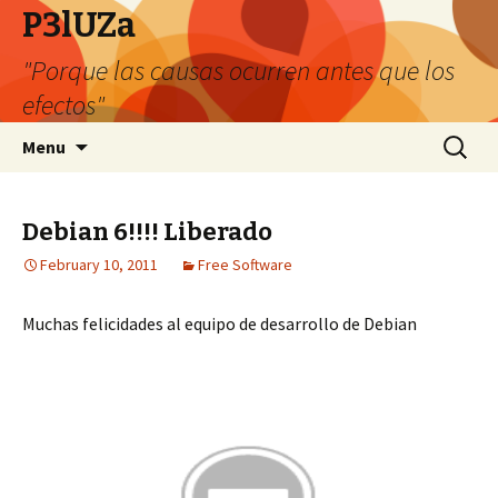
P3lUZa
"Porque las causas ocurren antes que los
efectos"
Skip
Search
Menu
to
for:
content
Debian 6!!!! Liberado
February 10, 2011
Free Software
Muchas felicidades al equipo de desarrollo de Debian