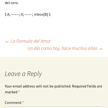
del cero.
$ A; ——–; 0; ——-; mbox{B} $
Post
←
La Formula del Amor
Un día como hoy, hace muchos años
→
navigation
Leave a Reply
Your email address will not be published.
Required fields are
marked
*
Comment
*