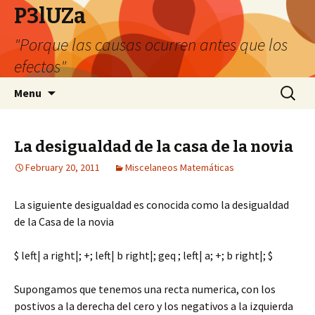
P3lUZa
"Porque las causas ocurren antes que los
efectos"
Skip
Search
Menu
to
for:
content
La desigualdad de la casa de la novia
February 20, 2011
Miscelaneos Matemáticas
La siguiente desigualdad es conocida como la desigualdad
de la Casa de la novia
$ left| a right|; +; left| b right|; geq ; left| a; +; b right|; $
Supongamos que tenemos una recta numerica, con los
postivos a la derecha del cero y los negativos a la izquierda