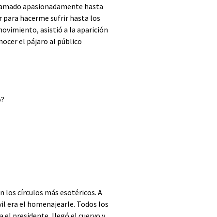
 he amado apasionadamente hasta
r para hacerme sufrir hasta los
movimiento, asistió a la aparición
nocer el pájaro al público
o?
 los círculos más esotéricos. A
vil era el homenajearle. Todos los
 el presidente, llegó el cuervo y