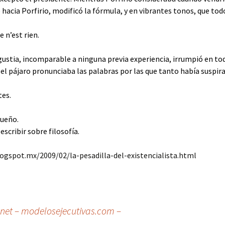
 hacia Porfirio, modificó la fórmula, y en vibrantes tonos, que todo
e n’est rien.
ustia, incomparable a ninguna previa experiencia, irrumpió en tod
el pájaro pronunciaba las palabras por las que tanto había suspir
tes.
sueño.
scribir sobre filosofía.
logspot.mx/2009/02/la-pesadilla-del-existencialista.html
s.net – modelosejecutivas.com –