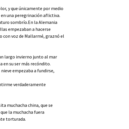
olor, y que únicamente por medio
 en una peregrinación aflictiva.
 futuro sombrío.En la Alemania
uéllas empezaban a hacerse
o con voz de Mallarmé, graznó el
un largo invierno junto al mar
a en su ser más recóndito.
la nieve empezaba a fundirse,
entirme verdaderamente
ita muchacha china, que se
 que la muchacha fuera
te torturada.