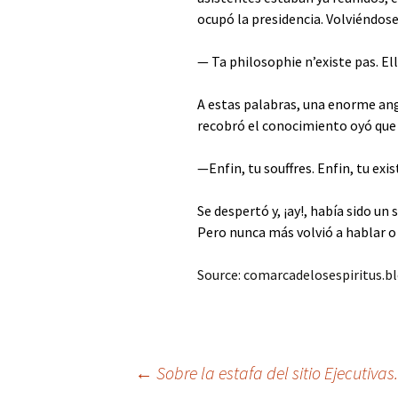
ocupó la presidencia. Volviéndose
— Ta philosophie n’existe pas. Ell
A estas palabras, una enorme ang
recobró el conocimiento oyó que 
—Enfin, tu souffres. Enfin, tu exis
Se despertó y, ¡ay!, había sido un 
Pero nunca más volvió a hablar o e
Source: comarcadelosespiritus.b
Post
←
Sobre la estafa del sitio Ejecutiva