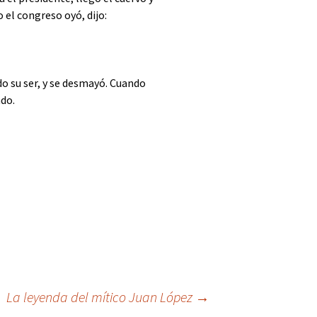
 el congreso oyó, dijo:
o su ser, y se desmayó. Cuando
ado.
La leyenda del mítico Juan López
→