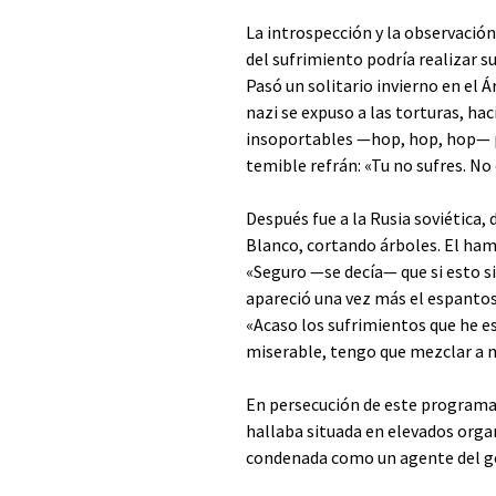
La introspección y la observació
del sufrimiento podría realizar s
Pasó un solitario invierno en el 
nazi se expuso a las torturas, h
insoportables —hop, hop, hop— p
temible refrán: «Tu no sufres. No 
Después fue a la Rusia soviética,
Blanco, cortando árboles. El ham
«Seguro —se decía— que si esto sig
apareció una vez más el espantos
«Acaso los sufrimientos que he
miserable, tengo que mezclar a m
En persecución de este programa
hallaba situada en elevados org
condenada como un agente del go