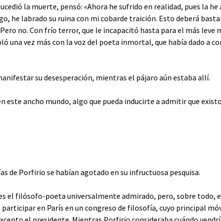
sucedió la muerte, pensó: «Ahora he sufrido en realidad, pues la
o, he labrado su ruina con mi cobarde traición. Esto deberá basta
Pero no. Con frío terror, que le incapacitó hasta para el más leve 
abló una vez más con la voz del poeta inmortal, que había dado a co
nifestar su desesperación, mientras el pájaro aún estaba allí.
n este ancho mundo, algo que pueda inducirte a admitir que exist
as de Porfirio se habían agotado en su infructuosa pesquisa.
s el filósofo-poeta universalmente admirado, pero, sobre todo, en
a participar en París en un congreso de filosofía, cuyo principal mó
xcepto el presidente. Mientras Porfirio consideraba cuándo vendría