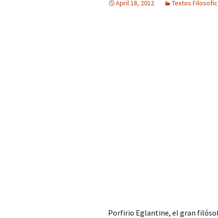
April 18, 2012
Textos Filosofi
Porfirio Eglantine, el gran filó