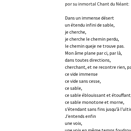
por su inmortal Chant du Néant:
Dans un immense désert
un étendu infini de sable,
je cherche,
je cherche le chemin perdu,
le chemin queje ne trouve pas.
Mon âme plane par ci, par là,
dans toutes directions,
cherchant, et ne recontre rien, p
ce vide immense
ce vide sans cesse,
ce sable,
ce sable éblouissant et étouffant
ce sable monotone et morne,
s’étendant sans fins jusqu’à l’ult
J’entends enfin
une voix,
une voix en même temps foudroy