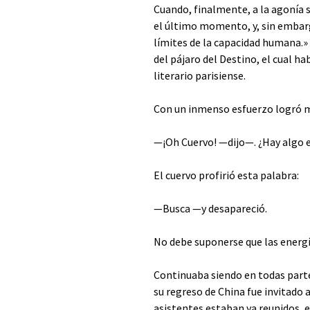
Cuando, finalmente, a la agonía 
el último momento, y, sin embarg
límites de la capacidad humana.» 
del pájaro del Destino, el cual h
literario parisiense.
Con un inmenso esfuerzo logró ma
—¡Oh Cuervo! —dijo—. ¿Hay algo e
El cuervo profirió esta palabra:
—Busca —y desapareció.
No debe suponerse que las energí
Continuaba siendo en todas parte
su regreso de China fue invitado 
asistentes estaban ya reunidos, e