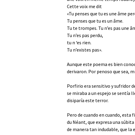
Cette voix me dit
«Tu penses que tu es une âme per
Tu penses que tu es un âme.
Tu te trompes. Tu n’es pas une â
Tu n’es pas perdu,
tu n ‘es rien.
Tu n’existes pas».
Aunque este poema es bien conocid
derivaron. Por penoso que sea, mi
Porfirio era sensitivo y sufridor
se miraba a un espejo se sentía l
disiparía este terror.
Pero de cuando en cuando, esta fi
du Néant, que expresa una súbita 
de manera tan indudable, que la e