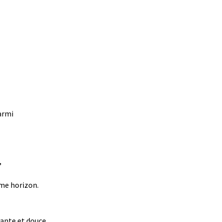
armi
,
ime horizon.
ante et douce.