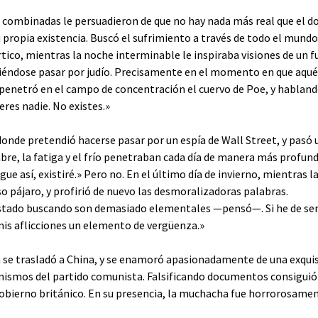
n combinadas le persuadieron de que no hay nada más real que el d
u propia existencia. Buscó el sufrimiento a través de todo el mundo
Ártico, mientras la noche interminable le inspiraba visiones de un
aciéndose pasar por judío. Precisamente en el momento en que aq
enetró en el campo de concentración el cuervo de Poe, y habland
eres nadie. No existes.»
 donde pretendió hacerse pasar por un espía de Wall Street, y pasó 
bre, la fatiga y el frío penetraban cada día de manera más profund
ue así, existiré.» Pero no. En el último día de invierno, mientras 
o pájaro, y profirió de nuevo las desmoralizadoras palabras.
 estado buscando son demasiado elementales —pensó—. Si he de s
is aflicciones un elemento de vergüenza.»
 se trasladó a China, y se enamoró apasionadamente de una exquis
anismos del partido comunista. Falsificando documentos consiguió
bierno británico. En su presencia, la muchacha fue horrorosamen