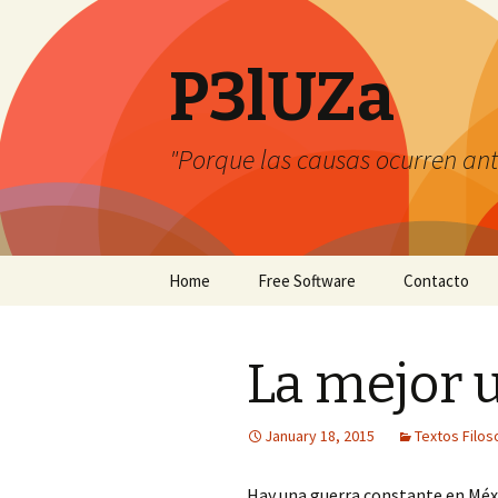
P3lUZa
"Porque las causas ocurren ant
Skip
Home
Free Software
Contacto
to
content
La mejor 
January 18, 2015
Textos Filos
Hay una guerra constante en Méxi