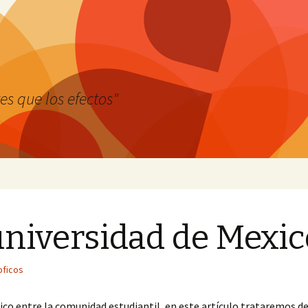
es que los efectos"
universidad de Mexic
oficos
co entre la comunidad estudiantil, en este artículo trataremos de