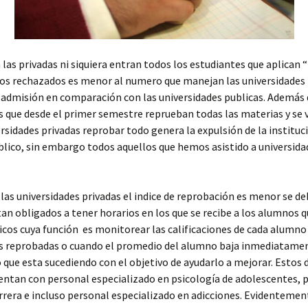
las privadas ni siquiera entran todos los estudiantes que aplican 
s rechazados es menor al numero que manejan las universidades p
 admisión en comparación con las universidades publicas. Además 
 que desde el primer semestre reprueban todas las materias y se 
sidades privadas reprobar todo genera la expulsión de la institució
ublico, sin embargo todos aquellos que hemos asistido a universid
 las universidades privadas el indice de reprobación es menor se d
an obligados a tener horarios en los que se recibe a los alumnos q
cos cuya función es monitorear las calificaciones de cada alumn
reprobadas o cuando el promedio del alumno baja inmediatamen
 lo que esta sucediendo con el objetivo de ayudarlo a mejorar. Es
uentan con personal especializado en psicología de adolescentes, p
arrera e incluso personal especializado en adicciones. Evidenteme