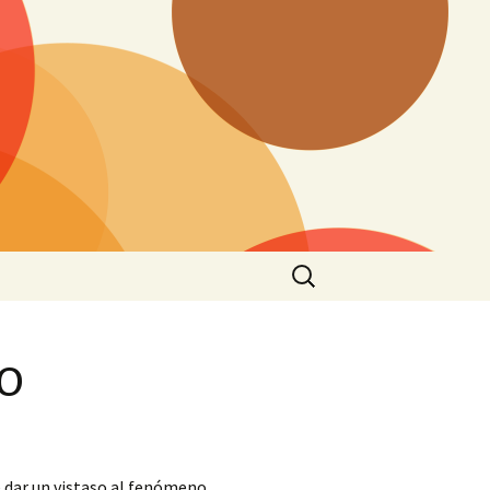
Search
for:
o
 dar un vistaso al fenómeno.