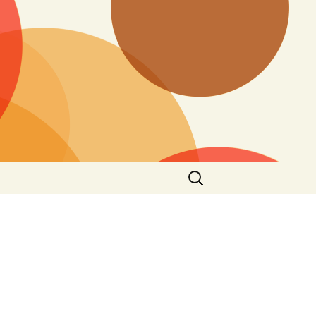
Search
for: