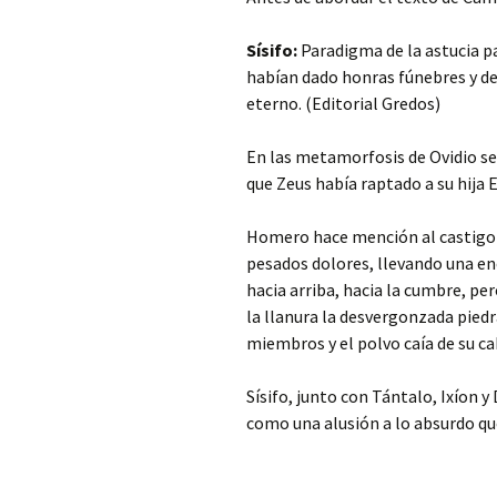
Sísifo:
Paradigma de la astucia pa
habían dado honras fúnebres y debí
eterno. (Editorial Gredos)
En las metamorfosis de Ovidio se 
que Zeus había raptado a su hija E
Homero hace mención al castigo et
pesados dolores, llevando una en
hacia arriba, hacia la cumbre, per
la llanura la desvergonzada piedr
miembros y el polvo caía de su c
Sísifo, junto con Tántalo, Ixíon 
como una alusión a lo absurdo que 