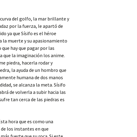
urva del golfo, la mar brillante y
audaz por la fuerza, le apartó de
do ya que Sísifo es el héroe
 a la muerte y su apasionamiento
io que hay que pagar por las
ra que la imaginación los anime.
me piedra, hacerla rodar y
piedra, la ayuda de un hombro que
enteramente humana de dos manos
ndidad, se alcanza la meta. Sísifo
rá de volverla a subir hacia las
sufre tan cerca de las piedras es
 Esta hora que es como una
 de los instantes en que
 más fuerte que su roca. Si este