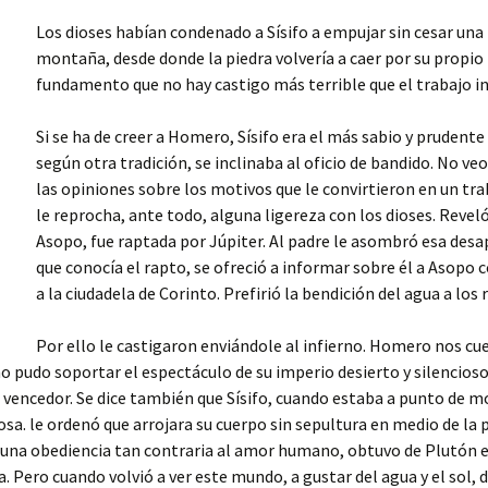
Los dioses habían condenado a Sísifo a empujar sin cesar una 
montaña, desde donde la piedra volvería a caer por su propi
fundamento que no hay castigo más terrible que el trabajo inú
Si se ha de creer a Homero, Sísifo era el más sabio y prudent
según otra tradición, se inclinaba al oficio de bandido. No veo
las opiniones sobre los motivos que le convirtieron en un trab
le reprocha, ante todo, alguna ligereza con los dioses. Reveló
Asopo, fue raptada por Júpiter. Al padre le asombró esa desapa
que conocía el rapto, se ofreció a informar sobre él a Asopo 
a la ciudadela de Corinto. Prefirió la bendición del agua a los 
Por ello le castigaron enviándole al infierno. Homero nos cu
 pudo soportar el espectáculo de su imperio desierto y silencioso. 
u vencedor. Se dice también que Sísifo, cuando estaba a punto de 
sa. le ordenó que arrojara su cuerpo sin sepultura en medio de la p
por una obediencia tan contraria al amor humano, obtuvo de Plutón e
. Pero cuando volvió a ver este mundo, a gustar del agua y el sol, de