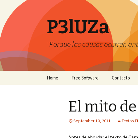
P3lUZa
"Porque las causas ocurren ant
Skip
Home
Free Software
Contacto
to
content
El mito de
September 10, 2011
Textos F
Antes de abordar el texto de Camu