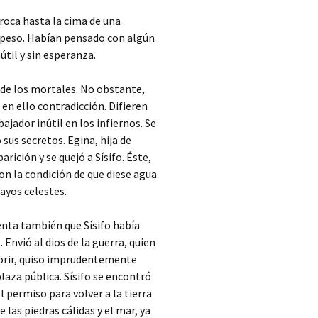
roca hasta la cima de una
o peso. Habían pensado con algún
til y sin esperanza.
e de los mortales. No obstante,
 en ello contradicción. Difieren
ajador inútil en los infiernos. Se
 sus secretos. Egina, hija de
rición y se quejó a Sísifo. Éste,
con la condición de que diese agua
rayos celestes.
enta también que Sísifo había
Envió al dios de la guerra, quien
morir, quiso imprudentemente
laza pública. Sísifo se encontró
l permiso para volver a la tierra
 las piedras cálidas y el mar, ya