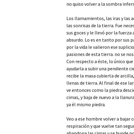
no quiso volver a la sombra infer
Los llamamientos, las iras y las 
las sonrisas de la tierra. Fue nece
sus goces y le llevó por la fuerza
absurdo. Lo es en tanto por sus 
por la vida le valieron ese suplici
pasiones de esta tierra. no se no
Con respecto a éste, lo único que
ayudarla a subir una pendiente cie
recibe la masa cubierta de arcill
llenas de tierra. Al final de ese 
ve entonces como la piedra descie
cimas, y baja de nuevo a la llanur
ya él mismo piedra.
Veo a ese hombre volver a bajar 
respiración y que vuelve tan segu
abandona las cimas y se hunde poco