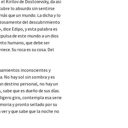
l Kirilov de Dostoievsky, da así
cubre lo absurdo sin sentirse
más que un mundo. La dicha y lo
forzosamente del descubrimiento
 dice Edipo, y esta palabra es
xpulsa de este mundo a un dios
asunto humano, que debe ser
nece. Su roca es su cosa. Del
Lamamientos inconscientes y
ia. No hay sol sin sombra y es
un destino personal, no hay un
, sabe que es dueño de sus días.
 ligero giro, contempla esa serie
emoria y pronto sellado por su
ver y que sabe que la noche no