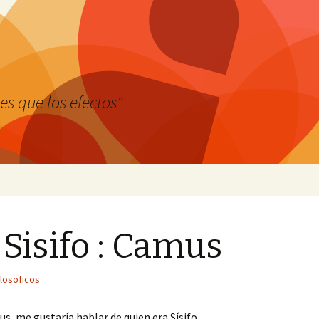
es que los efectos"
 Sisifo : Camus
ilosoficos
s, me gustaría hablar de quien era Sísifo.