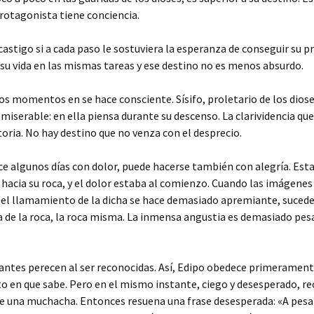
protagonista tiene conciencia.
 castigo si a cada paso le sostuviera la esperanza de conseguir su p
 su vida en las mismas tareas y ese destino no es menos absurdo.
ros momentos en se hace consciente. Sísifo, proletario de los dio
miserable: en ella piensa durante su descenso. La clarividencia qu
ria. No hay destino que no venza con el desprecio.
ace algunos días con dolor, puede hacerse también con alegría. Est
hacia su roca, y el dolor estaba al comienzo. Cuando las imágenes 
el llamamiento de la dicha se hace demasiado apremiante, sucede q
a de la roca, la roca misma. La inmensa angustia es demasiado pes
antes perecen al ser reconocidas. Así, Edipo obedece primeramente
en que sabe. Pero en el mismo instante, ciego y desesperado, rec
e una muchacha. Entonces resuena una frase desesperada: «A pesa