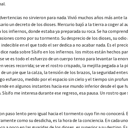
nal.
advertencias no sirvieron para nada. Vivió muchos años más ante la c
sario un decreto de los dioses. Mercurio bajó a la tierra a coger al 
 a los infiernos, donde estaba ya preparada su roca. Se ha comprendi
pasiones como por su tormento. Su desprecio de los dioses, su odio
o indecible en el que todo el ser dedica a no acabar nada. Es el prec
s dice nada sobre Sísifo en los infiernos. los mitos están hechos pa
 se ve es todo el esfuerzo de un cuerpo tenso para levantar la enor
n veces recorrida; se ve el rostro crispado, la mejilla pegada a la 
a, de un pie que la calza, la tensión de los brazos, la seguridad 
largo esfuerzo, medido por el espacio sin cielo y el tiempo sin profu
nde en algunos instantes hacia ese mundo inferior desde el que hab
a. Sísifo me interesa durante ese regreso, esa pausa. Un rostro que 
con paso lento pero igual hacia el tormento cuyo fin no conocerá.
ramente como su desdicha, es la hora de la conciencia. En cada uno
 a poco en las guaridas de los dioses, es superior a su destino. Es