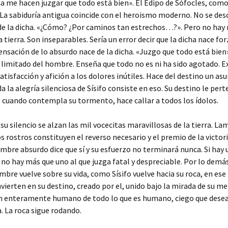
 me hacen juzgar que todo está bien». El Edipo de Sófocles, como e
. La sabiduría antigua coincide con el heroismo moderno. No se des
de la dicha. «¿Cómo? ¿Por caminos tan estrechos…?». Pero no hay 
 tierra. Son inseparables. Sería un error decir que la dicha nace 
nsación de lo absurdo nace de la dicha. «Juzgo que todo está bien»,
y limitado del hombre. Enseña que todo no es ni ha sido agotado. E
satisfacción y afición a los dolores inútiles. Hace del destino un 
la alegría silenciosa de Sísifo consiste en eso. Su destino le perte
uando contempla su tormento, hace callar a todos los ídolos.
 su silencio se alzan las mil vocecitas maravillosas de la tierra. 
s rostros constituyen el reverso necesario y el premio de la victor
mbre absurdo dice que sí y su esfuerzo no terminará nunca. Si hay 
 no hay más que uno al que juzga fatal y despreciable. Por lo demás
mbre vuelve sobre su vida, como Sísifo vuelve hacia su roca, en ese
vierten en su destino, creado por el, unido bajo la mirada de su m
en enteramente humano de todo lo que es humano, ciego que desea 
. La roca sigue rodando.