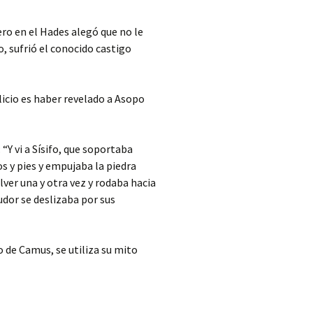
ro en el Hades alegó que no le
o, sufrió el conocido castigo
licio es haber revelado a Asopo
“Y vi a Sísifo, que soportaba
 y pies y empujaba la piedra
lver una y otra vez y rodaba hacia
udor se deslizaba por sus
o de Camus, se utiliza su mito