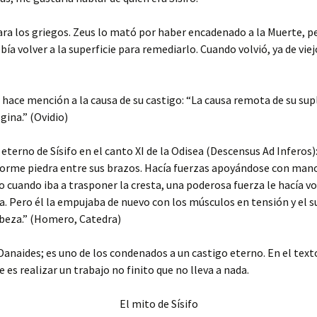
ra los griegos. Zeus lo mató por haber encadenado a la Muerte, pe
a volver a la superficie para remediarlo. Cuando volvió, ya de viej
hace mención a la causa de su castigo: “La causa remota de su sup
gina.” (Ovidio)
erno de Sísifo en el canto XI de la Odisea (Descensus Ad Inferos): 
orme piedra entre sus brazos. Hacía fuerzas apoyándose con manos
o cuando iba a trasponer la cresta, una poderosa fuerza le hacía vo
a. Pero él la empujaba de nuevo con los músculos en tensión y el s
abeza.” (Homero, Catedra)
y Danaides; es uno de los condenados a un castigo eterno. En el text
es realizar un trabajo no finito que no lleva a nada.
El mito de Sísifo